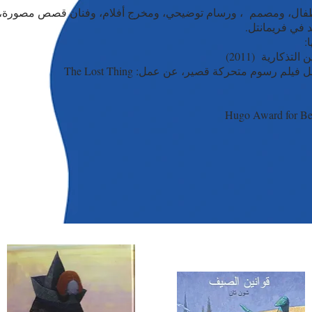
أطفال، ومصمم ، ورسام توضيحي، ومخرج أفلام، وفنان قصص مصورة،
د في فريمانتل
ا
التذكارية (2011
لأوسكار لأفضل فيلم رسوم متحركة قصير، عن عمل
Hugo Award for Best