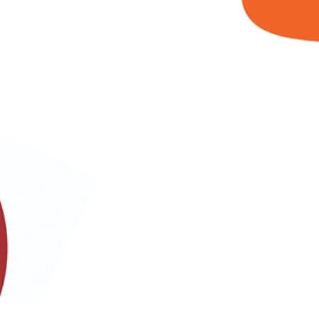
s
Hussein