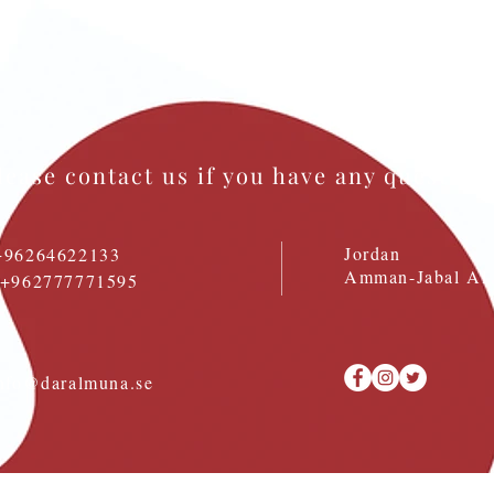
lease contact us if you have any question
Jordan
+96264622133
Amman-Jabal Al 
: +962777771595
nfo@daralmuna.se