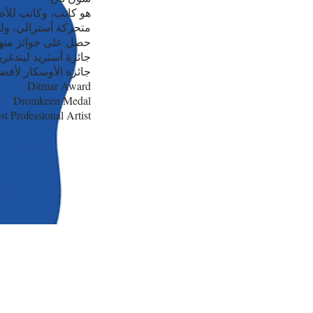
هو كاتب، وكاتب لل
متحركة أسترالي، ول.
حصل على جوائز منه:
جائزة أستريد ليندغرين )
جائزة ا: The Lost Thing
Ditmar Award
Dromkeen Medal
 Professional Artist