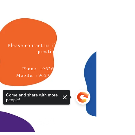
Please contact us if you have any
questions
Phone:
+96264622133
Mobile: +962777771595
Email:
info@daralmuna.se
Come and share with more
people!
Jordan
Amman-Jabal Al Hussein