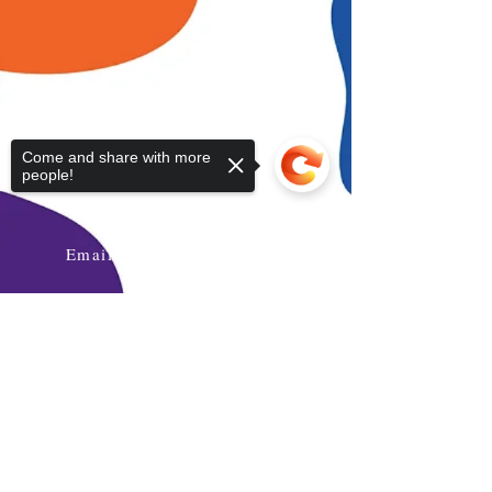
Please contact us if you have any
questions
Come and share with more
people!
Phone:
+96264622133
Mobile: +962777771595
Email:
info@daralmuna.se
Jordan
Amman-Jabal Al Hussein
Sorry, the checkout page does not
support sharing
Copied to clipboard