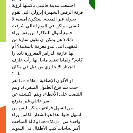
اجتمعت مدينة فاليبي بأكملها لرؤية
فرقة الرقص الشهيرة إيرولز، التي تقوم
بجولة عبر المدينة. ستكون أمسية لا
تُنسى - ولكن في اليوم التالي سُرقت
جميع أموال التذاكر! من يقف وراء
ذلك؟ هل يمكن أن تكون سارة من
المقهى التي تبدو مغرمة بالمغنية؟ أم
أنها عازفة الدرامز المغرورة ناديا را
كادم؟ ولماذا تعتقد ماجا أنها رأت عازف
الجيتار الإنجليزي من قبل في مكان
ما...؟
لغز LasseMaja ذو الألوان الإضافية
حيث يتم قرع الطبول المنفردة، ويتم
التنصت على الأخطاء، ويتم الكشف عن
سر عائلي غير متوقع.
من السهل قراءتها، ولكن ليس من
السهل حلها، هذا هو الشعار الكامن وراء
وكالة المباحث LasseMaja - واحدة من
أكبر نجاحات كتب الأطفال في السويد