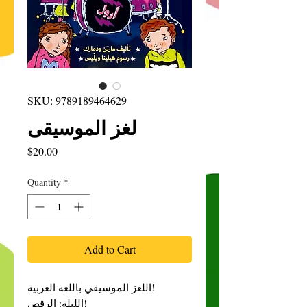
SKU: 9789189464629
لغز الموسيقى
Price
$20.00
Quantity
*
Add to Cart
اللغز الموسيقي باللغة العربية!
الليلة: الرقص!