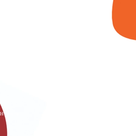
s
Hussein