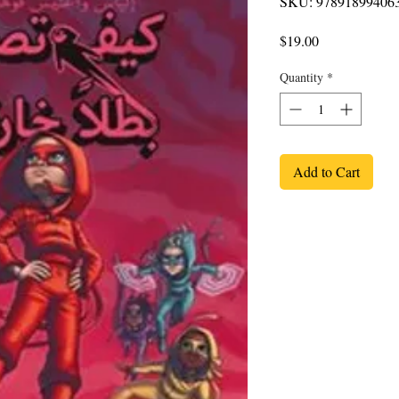
SKU: 97891899406
Price
$19.00
Quantity
*
Add to Cart