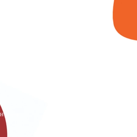
s
Hussein