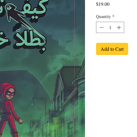
Price
$19.00
Quantity
*
Add to Cart