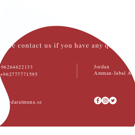
lease contact us if you have any question
Jordan
+96264622133
Amman-Jabal Al 
: +962777771595
nfo@daralmuna.se