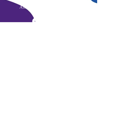
Jordan
Amman-Jabal Al Hussein
Sorry, the checkout page does not
support sharing
Copied to clipboard
Submit