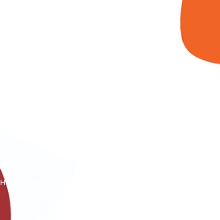
s
Hussein