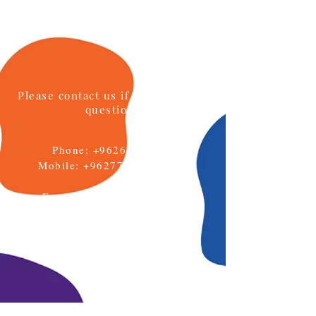
Please contact us if you have any
questions
Phone:
+96264622133
Mobile: +962777771595
Email:
info@daralmuna.se
Jordan
Amman-Jabal Al Hussein