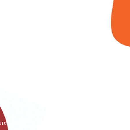
s
Hussein