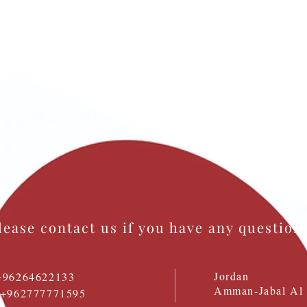
lease contact us if you have any question
Jordan
+96264622133
Amman-Jabal Al 
: +962777771595