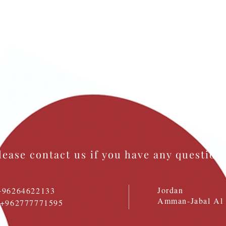
lease contact us if you have any question
Jordan
+96264622133
Amman-Jabal Al 
: +962777771595