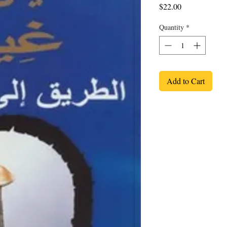
Price
$22.00
Quantity
*
Add to Cart