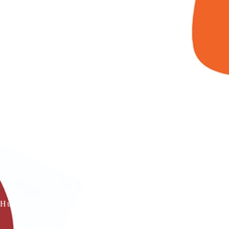
s
Hussein