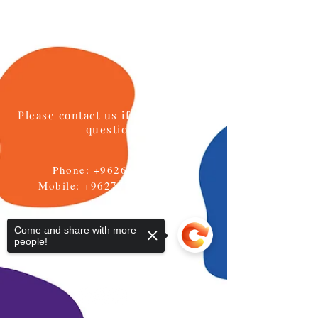
Please contact us if you have any
questions
Phone:
+96264622133
Mobile: +962777771595
Email:
info@daralmuna.se
Come and share with more
people!
Jordan
Amman-Jabal Al Hussein