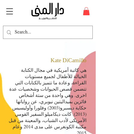
Kate DiCamillo
هي كاتبة أمريكية في مجال الكتابة
الخيالة للأطفال لجميع مستويات
القراءة، وعادة ما تتميز بالكتابات التي
تتضمن قصص الحيوانات وشخصيات عدة
اخرى. وهي واحدة من ستة أشخاص
فائزين بميداليتين نيوبري، عن رواياتها
حكاية ديسبرو(2003) وفلورا وأوليسيس
(2013). كانت ديكاميلو السفير القومي
الأمريكى لأدب الشباب، والمعينة من قبل
مكتبة الكونغرس على مدى 2014 وعام
2015