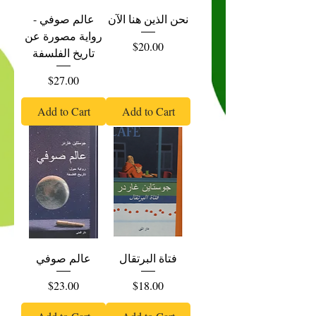
نحن الذين هنا الآن
عالم صوفي -
رواية مصورة عن
Price
$20.00
تاريخ الفلسفة
Price
$27.00
Add to Cart
Add to Cart
فتاة البرتقال
عالم صوفي
Price
Price
$23.00
$18.00