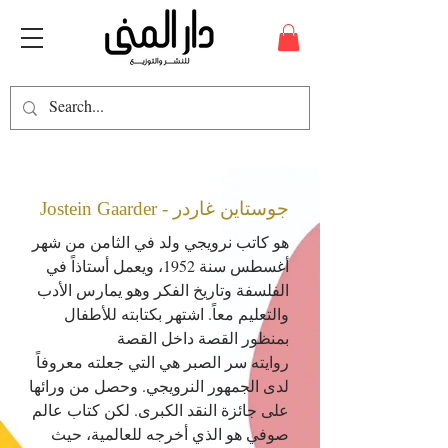
Jostein Gaarder - جوستاين غاردر
هو كاتب نرويجي ولد في الثامن من شهر
أغسطس سنة 1952، ويعمل أستاذاً في
الفلسفة وتاريخ الفكر وهو يمارس الأدب
والتعليم معاً. اشتهر بكتابته للأطفال
بمنظور القصة داخل القصة
روايته سر الصبر هي التي جعلته معروفاً
لدى الجمهور النرويجي. وحصل من ورائها
على جائزة النقد الكبرى. لكن كتاب عالم
صوفي هو الذي أخرجه للعالمية، حيث