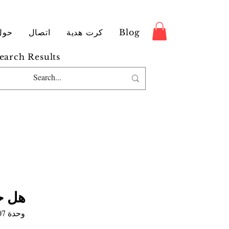
Blog
كرت هدية
اتصال
حول
earch Results
هل ح
وحدة SKU: 9789185365807