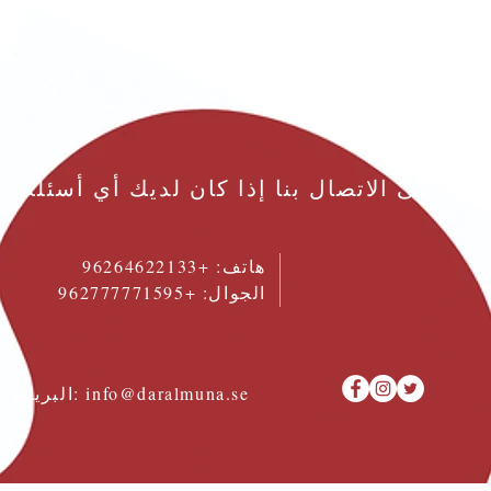
يرجى الاتصال بنا إذا كان لديك أي أسئلة
هاتف:
+96264622133
الجوال: +962777771595
info@daralmuna.se
البريد الإلكتروني: