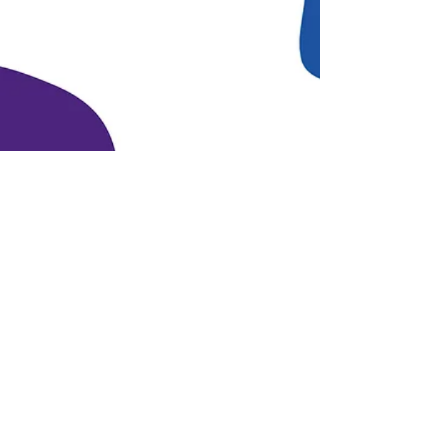
هاتف:
+96264622133
الجوال: +962777771595
البريد الإلكتروني:
info@daralmuna.se
الأردن
عمان - جبل الحسين