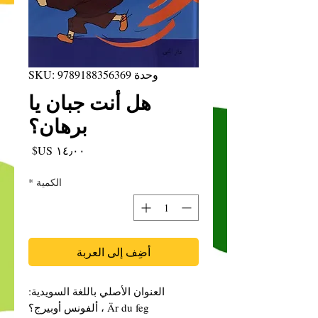
وحدة SKU: 9789188356369
هل أنت جبان يا
برهان؟
السعر
الكمية
*
أضِف إلى العربة
العنوان الأصلي باللغة السويدية:
Är du feg ، ألفونس أوبيرج؟