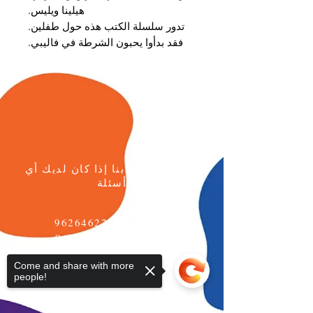
هيلينا ويليس.
تدور سلسلة الكتب هذه حول طفلين.
فقد بدأوا يحبون الشرطة في فاليبي.
يرجى الاتصال بنا إذا كان لديك أي
أسئلة
هاتف:
+96264622133
الجوال: +962777771595
Come and share with more
البريد الإلكتروني:
people!
info@daralmuna.se
الأردن