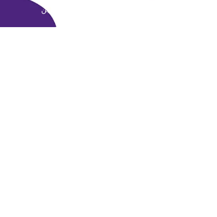
عمان - جبل الحسين
Sorry, the checkout page does not
support sharing
Copied to clipboard
يُقدِّم