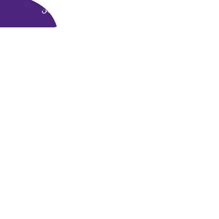
عمان - جبل الحسين
يُقدِّم