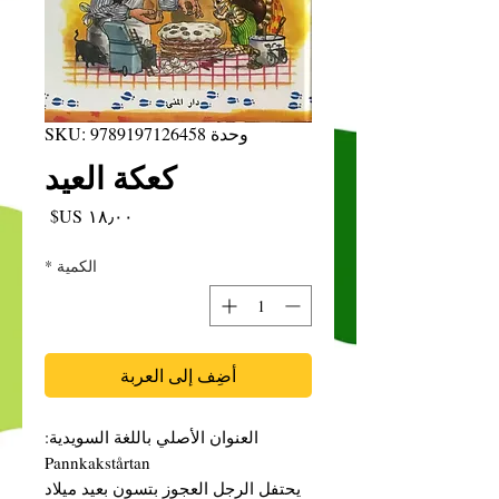
وحدة SKU: 9789197126458
كعكة العيد
السعر
الكمية
*
أضِف إلى العربة
العنوان الأصلي باللغة السويدية:
Pannkakstårtan
يحتفل الرجل العجوز بتسون بعيد ميلاد