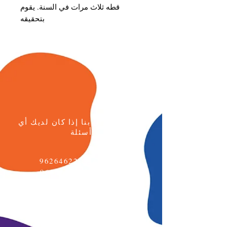
قطه ثلاث مرات في السنة. يقوم
بتحقيقه
يرجى الاتصال بنا إذا كان لديك أي
أسئلة
هاتف:
+96264622133
الجوال: +962777771595
البريد الإلكتروني:
info@daralmuna.se
الأردن