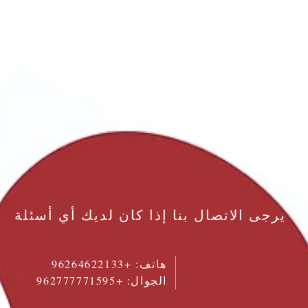
يرجى الاتصال بنا إذا كان لديك أي أسئلة
هاتف:
+96264622133
الجوال: +962777771595