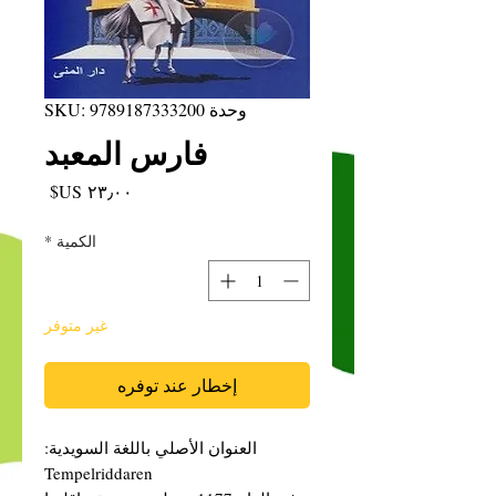
وحدة SKU: 9789187333200
فارس المعبد
السعر
الكمية
*
غير متوفر
إخطار عند توفره
العنوان الأصلي باللغة السويدية:
Tempelriddaren