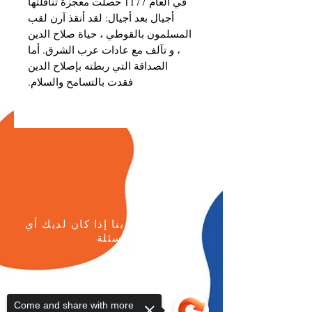
في العام 1177 حصلت معجزة تناقلتها
أجيال بعد أجيال: لقد أنقذ آرن لقب
المسلمون بالقوطي ، حياة صلاح الدين
، و تآلف مع عادات عرب الشرق. أما
الصداقة التي ربطته بإصلاح الدين
فقدت بالتسامح والسلام.
يرجى الاتصال بنا إذا كان لديك أي
أسئلة
هاتف:
+96264622133
الجوال: +962777771595
Come and share with more