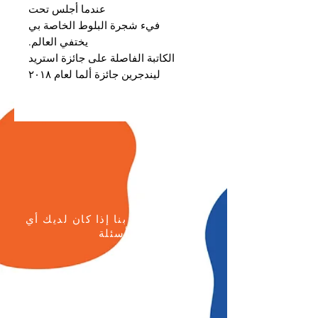
عندما أجلس تحت
فيء شجرة البلوط الخاصة بي
يختفي العالم.
الكاتبة الفاصلة على جائزة استريد
ليندجرين جائزة ألما لعام ٢٠١٨
يرجى الاتصال بنا إذا كان لديك أي
أسئلة
هاتف:
+96264622133
الجوال: +962777771595