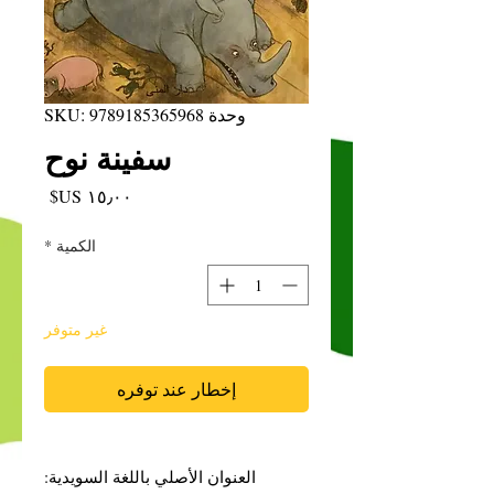
وحدة SKU: 9789185365968
سفينة نوح
السعر
الكمية
*
غير متوفر
إخطار عند توفره
العنوان الأصلي باللغة السويدية: