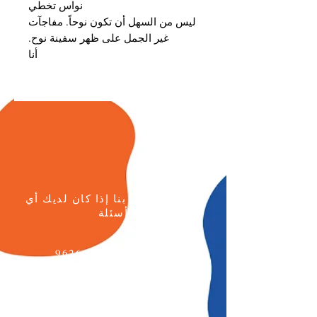
نواس تخطي
ليس من السهل أن تكون نوحاً. مفاجآت
غير الجمل على ظهر سفينة نوح.
أنا
يرجى الاتصال بنا إذا كان لديك أي
أسئلة
هاتف:
+96264622133
الجوال: +962777771595
البريد الإلكتروني:
info@daralmuna.se