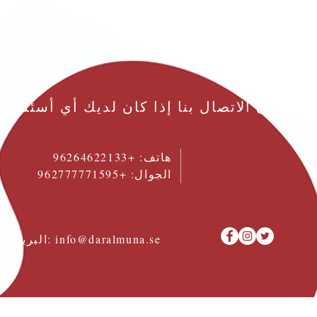
يرجى الاتصال بنا إذا كان لديك أي أسئلة
هاتف:
+96264622133
الجوال: +962777771595
info@daralmuna.se
البريد الإلكتروني: