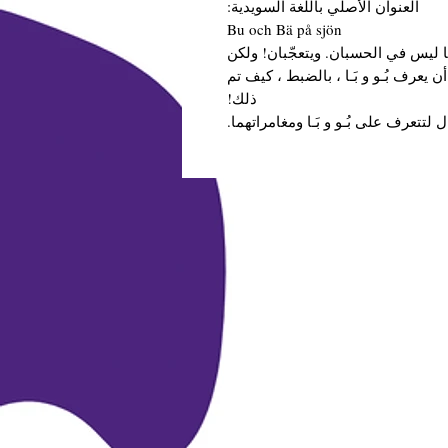
العنوان الأصلي باللغة السويدية:
Bu och Bä på sjön
ث ما ليس في الحسبان. ويتعجّبان! ولكن
 يعرف بُـو و بَـا ، بالضبط ، كيف تم
ذلك!
ل لتتعرف على بُـو و بَـا ومغامراتهما.