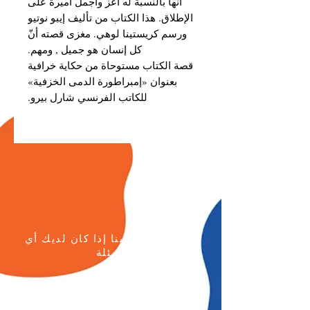
أنها بالنسبة له أعز وأجمل أميرة على
الإطلاق. هذا الكتاب من تأليف إيبو نوتيو
ورسم كريستينا لوهي. مغزى قصته أنّ
كل إنسان هو جميل , ومهم.
قصة الكتاب مستوحاة من حكاية خرافية
بعنوان «إمبراطورة الدمى الخزفية»
للكاتب الفرنسي شارل بيرو.
يرجى الاتصال بنا إذا كان لديك أي
أسئلة
هاتف:
+96264622133
الجوال: +962777771595