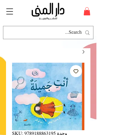
وحدة SKU: 9789188863195