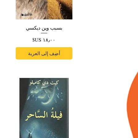
بسبب وين ديكسي
السعر
أضِف إلى العربة